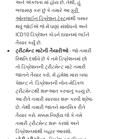
અને એકલતા માં હોય છે. તેથી, હું 
ભલામણ કરું છું કે તમારે આ 
ફ્રી 
ઓનલાઈન ડિપ્રેશન ટેસ્ટ
માંથી પસાર 
થવું જોઈએ જે મેં ઘણાં સંશોધનો અને 
ICD10 ડિપ્રેશન કોડને ધ્યાનમાં લઈને 
તૈયાર કર્યું છે.
ટ્રીટમેન્ટ માટેની તૈયારીઓ
 - જો તમારી 
સ્થિતિ દર્શાવે છે કે તમે ડિપ્રેશનમાં છો 
તો ડિપ્રેશનની ટ્રીટમેન્ટ માટે તમારી 
જાતને તૈયાર કરો. મેં હંમેશા મારા બધા 
પેશન્ટ ને  ડિપ્રેશનની નોન-મેડિકલ 
ટ્રીટમેન્ટથી શરૂઆત કરવાનું કહ્યું છે. 
આ રીતે તમારી સારવાર શરૂ કરવી શ્રેષ્ઠ 
છે. તેથી તમારી જાતને માનસિક રીતે 
તૈયાર કરો. મક્કમ નિર્ણય લો કે તમે 
તમારી ટ્રીટમેન્ટ શરૂ કરશો અને 
ડિપ્રેશનમાંથી બહાર આવશો.