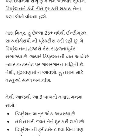
પણ ધ્યાનમાં રાખું છું કે તમે અત્યાર સુધીમાં 
ડિપ્રેશનને કેવી રીતે દૂર કરી શકાય
 તેના 
ઘણા લેખો વાંચ્યા હશે.
મારા મિત્ર, હું છેલ્લા 25+ વર્ષથી 
ઈન્ટીગ્રલ 
સાયકોથેરાપી
 ની પ્રેકટીસ કરી રહી છું. મેં 
ડિપ્રેશનના હજારો કેસ સફળતાપૂર્વક 
સંભાળ્યા છે. જ્યારે ડિપ્રેશનની વાત આવે છે 
ત્યારે ઇન્ટરનેટ પર જબરજસ્ત માહિતી છે. 
તેથી, મૂંઝવણમાં ન આવશો. હું તમારા માટે 
વસ્તુઓ સરળ બનાવીશ.
તેથી આજથી આ 3 બાબતો તમારા મનમાં 
રાખો.
ડિપ્રેશન માત્ર એક અવસ્થા છે
તમે તમારી જાતે તેને દૂર કરી શકો છો
ડિપ્રેશનની ટ્રીટમેન્ટ દવા વિના પણ 