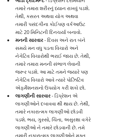
બોડી ટ્રીટમેન્ટ
 - ડિપ્રેશન દરમિયાન 
તમારે તમારા શરીરનું ધ્યાન રાખવું પડશે. 
તેથી, કસરત અથવા યોગ અથવા 
તમારી પસંદગીના કોઈપણ વર્કઆઉટ 
માટે 20 મિનિટની દિનચર્યા બનાવો.
મનની સારવાર
 - દિવસ અને રાત બંને 
સમયે મન વધુ પડતા વિચારો અને 
નેગેટિવ વિચારોથી ભરાઈ જાય છે. તેથી, 
તમારે તમારા મનની સંભાળ લેવાની 
જરૂર પડશે. આ માટે તમને જ્યારે પણ 
નેગેટિવ વિચારો આવે ત્યારે પોઝિટિવ  
એફર્મેશનસનો ઉપયોગ કરી શકો છો.
લાગણીની સારવાર
 - ડિપ્રેશન એ 
લાગણીઓને દબાવવા થી થાય છે. તેથી, 
તમારે નકારાત્મક લાગણીઓ છોડવી 
પડશે. ભય, ગુસ્સો, ચિંતા, અસુરક્ષા વગેરે 
લાગણીઓ ને તમારે છોડવાની છે. તમે 
તમારી નકારાત્મક લાગણીઓને મુક્ત 