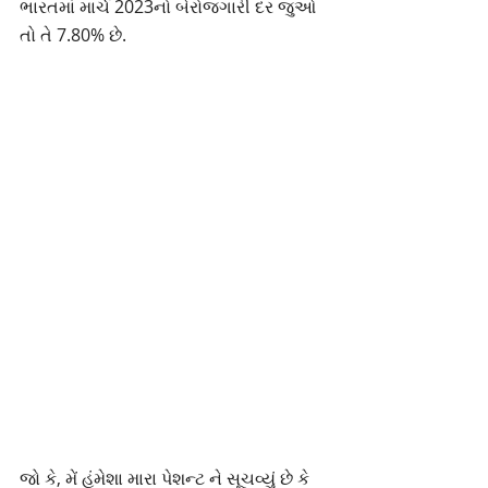
ભારતમાં માર્ચ 2023નો બેરોજગારી દર જુઓ 
તો તે 7.80% છે.
જો કે, મેં હંમેશા મારા પેશન્ટ ને સૂચવ્યું છે કે 