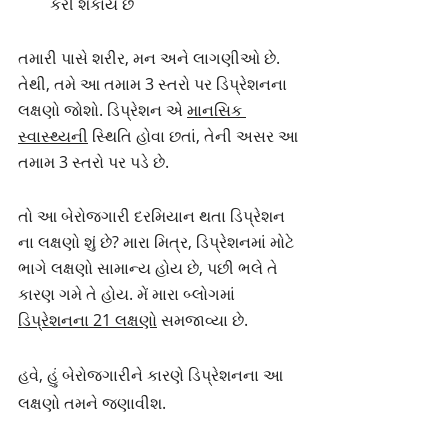
કરી શકાય છે
તમારી પાસે શરીર, મન અને લાગણીઓ છે. 
તેથી, તમે આ તમામ 3 સ્તરો પર ડિપ્રેશનના 
લક્ષણો જોશો. ડિપ્રેશન એ 
માનસિક 
સ્વાસ્થ્ય
ની
 સ્થિતિ હોવા છતાં, તેની અસર આ 
તમામ 3 સ્તરો પર પડે છે.
તો આ બેરોજગારી દરમિયાન થતા ડિપ્રેશન 
ના લક્ષણો શું છે? મારા મિત્ર, ડિપ્રેશનમાં મોટે 
ભાગે લક્ષણો સામાન્ય હોય છે, પછી ભલે તે 
કારણ ગમે તે હોય. મેં મારા બ્લોગમાં 
ડિપ્રેશનના 21 લક્ષણો
સમજાવ્યા છે.
હવે, હું બેરોજગારીને કારણે ડિપ્રેશનના આ 
લક્ષણો તમને જણાવીશ.