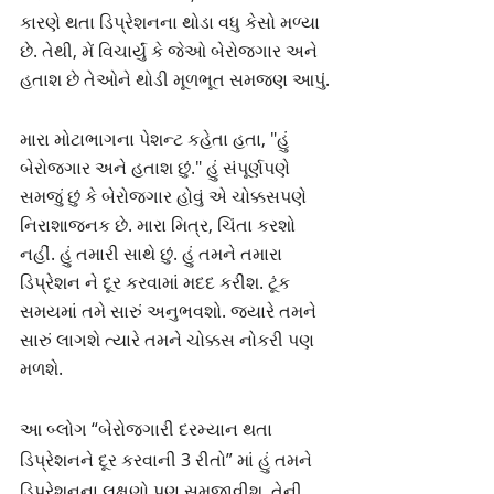
કારણે થતા ડિપ્રેશનના થોડા વધુ કેસો મળ્યા 
છે. તેથી, મેં વિચાર્યું કે જેઓ બેરોજગાર અને 
હતાશ છે તેઓને થોડી મૂળભૂત સમજણ આપું.
મારા મોટાભાગના પેશન્ટ કહેતા હતા, "હું 
બેરોજગાર અને હતાશ છું." હું સંપૂર્ણપણે 
સમજું છું કે બેરોજગાર હોવું એ ચોક્કસપણે 
નિરાશાજનક છે. મારા મિત્ર, ચિંતા કરશો 
નહીં. હું તમારી સાથે છું. હું તમને તમારા 
ડિપ્રેશન ને દૂર કરવામાં મદદ કરીશ. ટૂંક 
સમયમાં તમે સારું અનુભવશો. જ્યારે તમને 
સારું લાગશે ત્યારે તમને ચોક્કસ નોકરી પણ 
મળશે.
આ બ્લોગ “બેરોજગારી દરમ્યાન થતા 
ડિપ્રેશનને દૂર કરવાની 3 રીતો” માં હું તમને 
ડિપ્રેશનના લક્ષણો પણ સમજાવીશ. તેની 