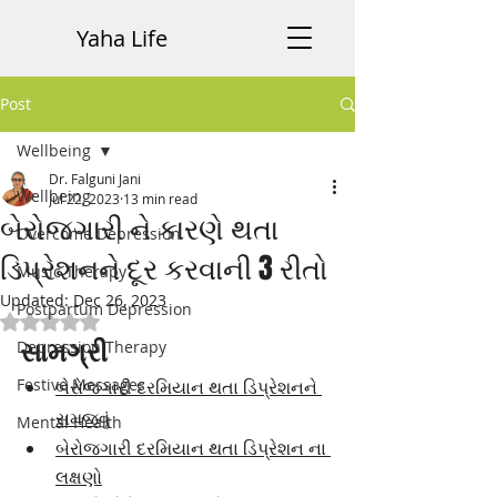
Yaha Life
Post
Wellbeing
Dr. Falguni Jani
Wellbeing
Jul 22, 2023
13 min read
બેરોજગારી ને કારણે થતા
Overcome Depression
ડિપ્રેશનને દૂર કરવાની 3 રીતો
Music Therapy
Updated:
Dec 26, 2023
Postpartum Depression
Rated NaN out of 5 stars.
સામગ્રી
Depression Therapy
Festive Messages
બેરોજગારી દરમિયાન થતા ડિપ્રેશનને 
સમજવું
Mental Health
બેરોજગારી દરમિયાન થતા ડિપ્રેશન ના 
લક્ષણો