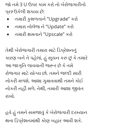
જો તમે 3 U ઉપર કામ કરો તો બેરોજગારીનો 
પ્રશ્ન ઉકેલી શકાય છે:
તમારી કુશળતાને “Upgrade” કરો
તમારા નોલેજ ને “Update” કરો
તમારી ક્ષમતાને “Upscale” કરો
તેથી બેરોજગારી તમારા માટે ડિપ્રેશનનું 
કારણ બને તે પહેલાં, હું સૂચન કરું છું કે તમારે 
આ જાગૃતિ લાવવાની જરૂર છે કે તમે 
રોજગાર માટે યોગ્ય છો. તમને જલ્દી સારી 
નોકરી મળશે. આશા ગુમાવવાથી તમને કોઈ 
નોકરી નહીં મળે. તેથી, તમારી આશા જીવંત 
રાખો.
હવે હું તમને સમજાવું કે બેરોજગારી દરમ્યાન 
થતા ડિપ્રેશનમાંથી કોણ બહાર આવી શકે.