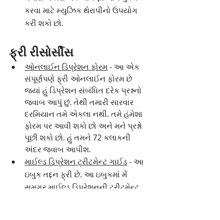
કરવા માટે મ્યુઝિક થેરાપીનો ઉપયોગ 
કરી શકો છો.
ફ્રી રીસોર્સીસ
ઓનલાઈન ડિપ્રેશન ફોરમ
 - આ એક 
સંપૂર્ણપણે ફ્રી ઓનલાઈન ફોરમ છે 
જ્યાં હું ડિપ્રેશન સંબંધિત દરેક પ્રશ્નનો 
જવાબ આપું છું. તેથી તમારી સારવાર 
દરમિયાન તમે એકલા નથી. તમે હંમેશા 
ફોરમ પર આવી શકો છો અને મને પ્રશ્નો 
પૂછી શકો છો. હું તમને 72 કલાકની 
અંદર જવાબ આપીશ.
માઈલ્ડ ડિપ્રેશન ટ્રીટમેન્ટ ગાઈડ
 - આ 
ઇબુક તદ્દન ફ્રી છે. આ ઇબુકમાં મેં 
સમગ્ર માઈલ્ડ ડિપ્રેશનની ટ્રીટમેન્ટ 
ની પ્રક્રિયા સમજાવી છે. તમે તેને 
ડાઉનલોડ કરીને વાંચી શકો છો.